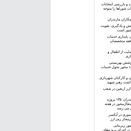
و بازرسی انتخابات
ت شوراها را متوجه
کاران مازندران
هش و یادگیری، تقویت
شور است
ن: پایداری خدمات
وقفه متخصصان
مایت از اطفال و
اری
یر پوشش بهزیستی
ی» محور تحول خدمات
ن و کارکنان شهرداری
اشت رهبر شهید
ارز اربعین در شعب
مدیرکل بهزیستی مازندران: ۱۳۵ پروژه
غال‌محور در هفته
ی می رسد
‌سوزی در آبکسر
مجاز رمز ارز
ور زیربنایی
ر اجرای پروژه‌های