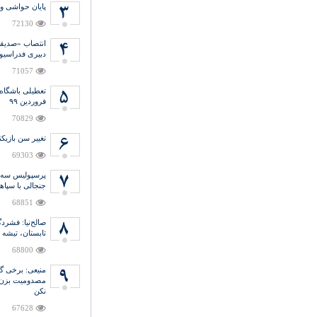
پایان حواشی و
72130
انتصاب «صدیق
دبیری فدراسیو
71057
تعطیلی باشگاه
فروردین ۹۹
70829
تغییر سن بازیکن
69303
پرسپولیس سه ب
جنجالی با سپاه
68851
صالح‌نیا: فشر
تابستان، تیشه 
68800
منیعی‌: برخی گ
مصدومیت بزن و
نکن
67628