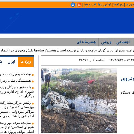
دی ها
پیوندها
تماس باما
آب و هوا
|
|
|
|
|
اجتماعی
ورزشی
چندرسانه ای
آخرین اخبار
ن امین مدیران،زبان گویای جامعه و یاران توسعه استان هستند/رسانه‌ها نقش محوری در اعتماد
۱۴۰۴/۹/۲۹ - ۱۲:۴
شناسه خبر :
۲۴۵۷۶
ویژه ها
ایران
ش
وحدت، بصیرت ، مقا
دروی
همبستگی ملی، رمز اع
با حضور مدیرکل ورز
شورای اداری اداره ورز
ک دستگاه
برگزار شد
رئیس مرکز مشارکت‌
بهزیستی کشور: بهزیست
مراکز غیردولتی، مسیر
اجتماعی را شتاب می‌ب
نماینده مردم نور و م
شورای اسلامی: تراز مدی
اصلی توقف پروژه ها در