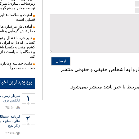
زیرساختی ساری؛ تمرک
توسعه معابر و رفع گره‌
امنیت و سلامت غذای
قضایی است
آماده‌باش مرغداری‌های
خطر تنش گرمایی و تلف
دبیر حزب اعتدال و تو
کسانی که دل به ایران دا
کشور متحد و یکصدا باش
و همگام با سیاست های
کند
ارسال
ملت، حماسه وفاداری ر
حماسه خدمت را
اروا به اشخاص حقیقی و حقوقی منتشر
پربازدیدترین اخبا
مرتبط با خبر باشد منتشر نمی‌شود.
سردار آزمون می
انگلیس برود
78104
عالی، دفاع فاج
دیگر هیچ
72394