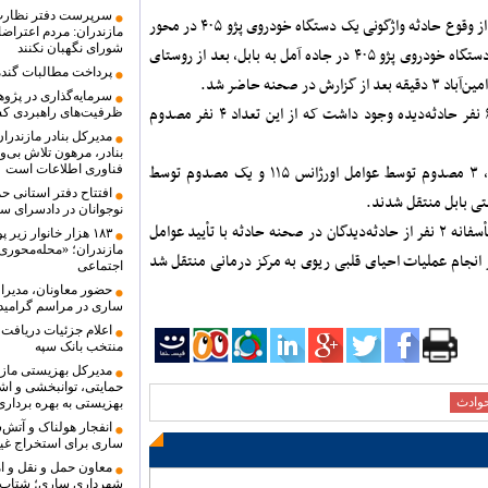
سرپرست دفتر نظارت 
به گزارش وارش نیوز؛ مدیرعامل هلال‌احمر مازندران از وقوع حادثه واژگونی یک دستگاه خودروی پژو ۴۰۵ در محور
مازندران: مردم اعتراضا
شورای نگهبان نکنند
آمل به بابل خبر داد و گفت: انحراف و واژگونی یک دستگاه خودروی پژو ۴۰۵ در جاده آمل به بابل، بعد از روستای
پرداخت مطالبات گندم
 صحنه حاضر شد.
سرمایه‌گذاری در پژو
دکتر غلامعلی فخاری اشرفی افزود: در این سانحه ۶ نفر حادثه‌دیده وجود داشت که از این تعداد ۴ نفر مصدوم
ظرفیت‌های راهبردی ک
مدیرکل بنادر مازندرا
بنادر، مرهون تلاش بی‌
او ادامه داد: پس از اقدامات اولیه پیش‌بیمارستانی، ۳ مصدوم توسط عوامل اورژانس ۱۱۵ و یک مصدوم توسط
فناوری اطلاعات است
افتتاح دفتر استانی ح
شتی بابل منتقل شدند.
نوجوانان در دادسرای س
فخاری اشرفی با اشاره به وضعیت فوتی‌ها گفت: متأسفانه ۲ نفر از حادثه‌دیدگان در صحنه حادثه با تأیید عوامل
۱۸۳ هزار خانوار ز
مازندران؛ «محله‌محور
انجام عملیات احیای قلبی ریوی به مرکز درمانی منتقل شد
اجتماعی
حضور معاونان، مدیرا
ساری در مراسم گرامید
اعلام جزئیات دریافت 
منتخب بانک سپه
حمایتی، توانبخشی و اشت
وادث
بهزیستی به بهره بردار
انفجار هولناک و آتش
ساری برای استخراج غیر
معاون حمل و نقل و ام
شهرداری ساری؛ شتاب د