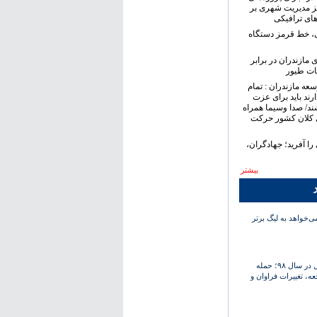
ز مدیریت شهری بر
های ترافیکی
ی، خط قرمز دستگاه
 مازندران در برابر
ات طیور
سعه مازندران : تمام
رند باید برای عزت
ند/ صدا وسیما همراه
 کلان کشور حرکت
ا آفرید؛ جهادگران،
بیشتر
ر
‌خواهد به لیگ برتر
کارنامه استقلال در سال ۹۸؛ حمله
عه، تغییرات فراوان و